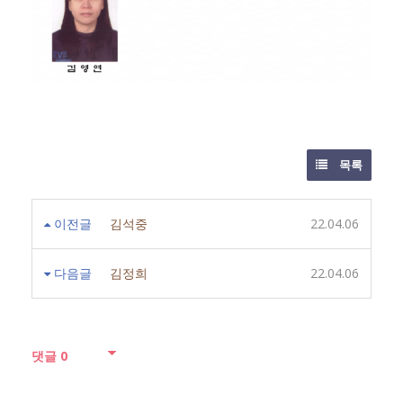
목록
이전글
김석중
22.04.06
다음글
김정희
22.04.06
댓글
0