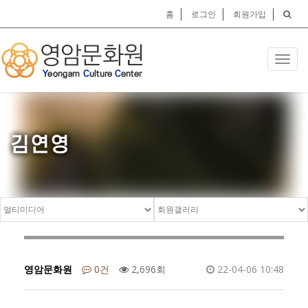
홈
로그인
회원가입
Toggl
navig
김연영
영암문화원
0건
2,696회
22-04-06 10:48