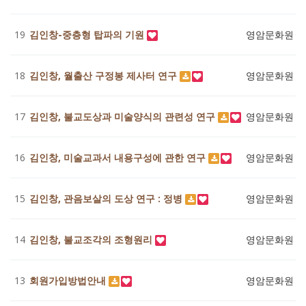
19
김인창-중층형 탑파의 기원
영암문화원
4
18
김인창, 월출산 구정봉 제사터 연구
영암문화원
3
17
김인창, 불교도상과 미술양식의 관련성 연구
영암문화원
3
16
김인창, 미술교과서 내용구성에 관한 연구
영암문화원
3
15
김인창, 관음보살의 도상 연구 : 정병
영암문화원
4
14
김인창, 불교조각의 조형원리
영암문화원
3
13
회원가입방법안내
영암문화원
3