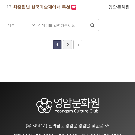
12
최출림님 한국미술제에서 특선
영암문화원
3
2
1
(우 58414) 전라남도 영암군 영암읍 교동로 55