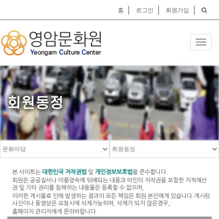
홈
로그인
회원가입
Toggl
navig
회원동정
본 사이트는
대한민국 저작권법
및
개인정보보호법
을 준수합니다.
회원은 공공질서나 미풍양속에 위배되는 내용과 타인의 저작권을 포함한 지적재산
권 및 기타 권리를 침해하는 내용물은 등록할 수 없으며,
이러한 게시물로 인해 발생하는 결과의 모든 책임은 회원 본인에게 있습니다.게시된
사진이나 동영상은 요청시에 삭제가능하며, 삭제가 되지 않은경우,
홈페이지 관리자에게 문의바랍니다