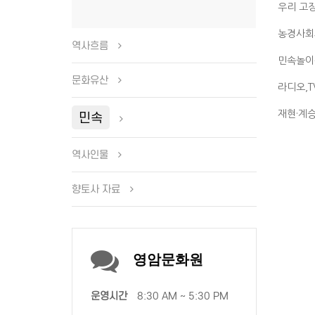
우리 고
농경사회
역사흐름
민속놀이
문화유산
라디오,T
민속
재현·계승
역사인물
향토사 자료
영암문화원
운영시간
8:30 AM ~ 5:30 PM