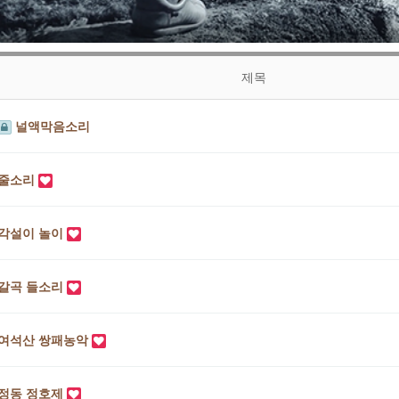
제목
널액막음소리
줄소리
각설이 놀이
갈곡 들소리
여석산 쌍패농악
정동 정호제