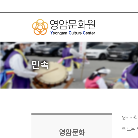
민속
원시사회
즉 노는 
영암문화