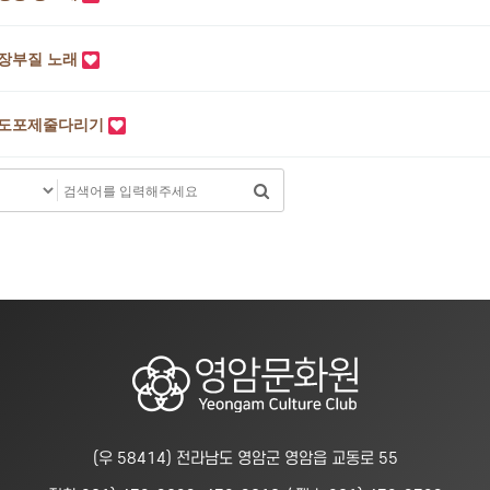
장부질 노래
도포제줄다리기
(우 58414) 전라남도 영암군 영암읍 교동로 55