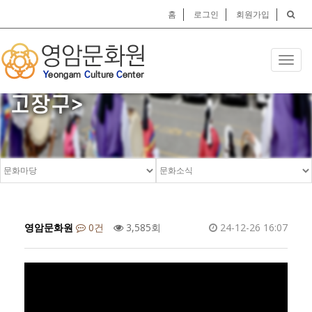
홈
로그인
회원가입
Toggl
제27회 영암군민예술제 <고
navig
고장구>
영암문화원
0건
3,585회
24-12-26 16:07