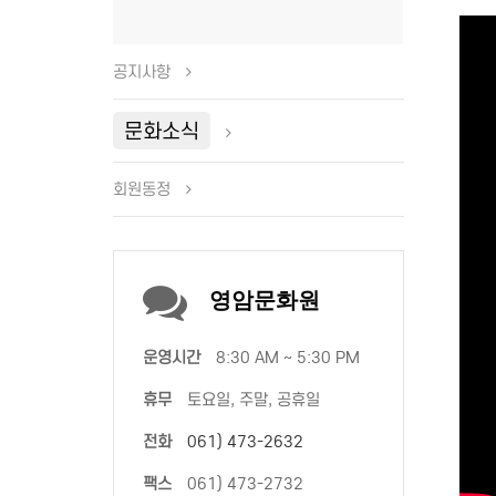
공지사항
문화소식
회원동정
영암문화원
운영시간
8:30 AM ~ 5:30 PM
휴무
토요일, 주말, 공휴일
전화
061) 473-2632
팩스
061) 473-2732