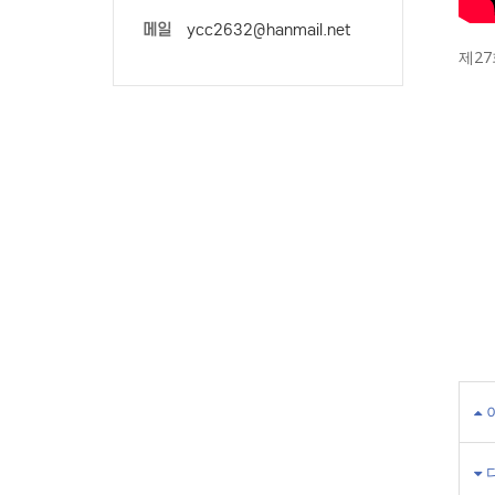
메일
ycc2632@hanmail.net
제2