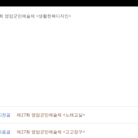
7회 영암군민예술제 <생활한복디자인>
이전글
제27회 영암군민예술제 <노래교실>
다음글
제27회 영암군민예술제 <고고장구>