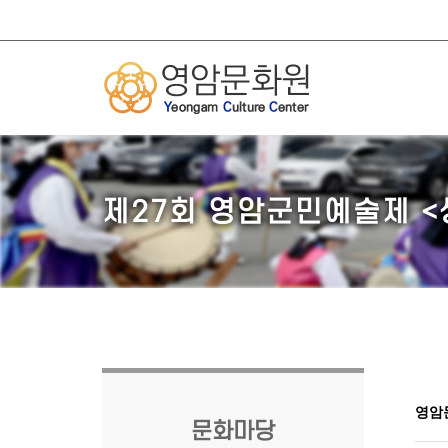
제27회 영암군민예술제 
영암
문화마당