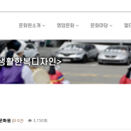
문화원소개
영암문화
문화마당
멀
<생활한복디자인>
문화원
0건
3,150회